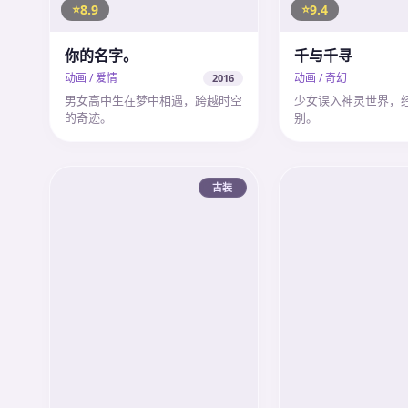
8.9
9.4
你的名字。
千与千寻
动画 / 爱情
动画 / 奇幻
2016
男女高中生在梦中相遇，跨越时空
少女误入神灵世界，
的奇迹。
别。
古装