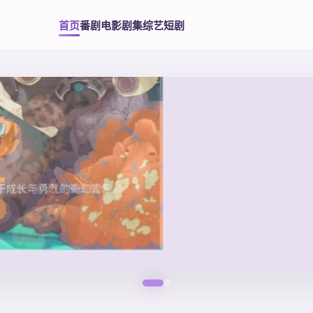
首页
番剧
电影
剧集
综艺
短剧
于成长与勇气的奇幻冒险。
郎与伙伴们迈向新的试炼。