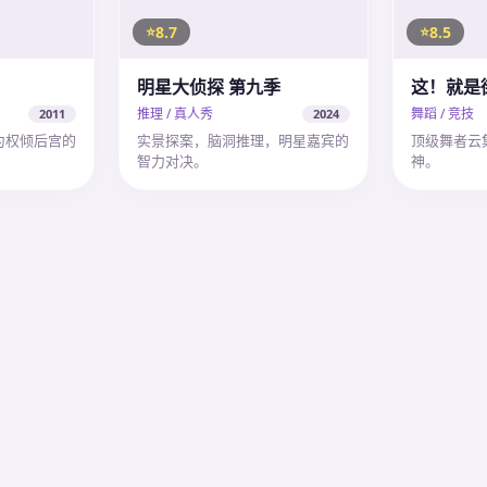
8.7
8.5
明星大侦探 第九季
这！就是
推理 / 真人秀
舞蹈 / 竞技
2011
2024
为权倾后宫的
实景探案，脑洞推理，明星嘉宾的
顶级舞者云
智力对决。
神。