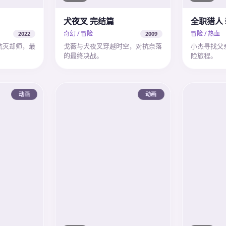
犬夜叉 完结篇
全职猎人
奇幻 / 冒险
冒险 / 热血
2022
2009
抗灭却师，最
戈薇与犬夜叉穿越时空，对抗奈落
小杰寻找父
的最终决战。
险旅程。
动画
动画