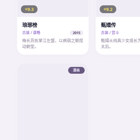
9.3
9.2
琅琊榜
甄嬛传
古装 / 谋略
古装 / 宫斗
2015
梅长苏执掌江左盟，以病弱之躯搅
甄嬛从纯真少女成长
动朝堂。
太后。
漫画