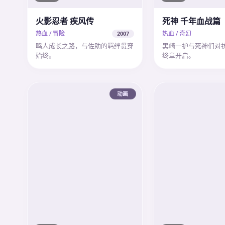
火影忍者 疾风传
死神 千年血战篇
热血 / 冒险
热血 / 奇幻
2007
鸣人成长之路，与佐助的羁绊贯穿
黑崎一护与死神们对
始终。
终章开启。
动画