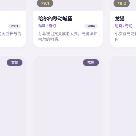
9.1
9.2
哈尔的移动城堡
龙猫
动画 / 奇幻
动画 / 奇幻
2001
2004
经历成长与告
苏菲被诅咒变成老太婆，与魔法师
小女孩与龙
哈尔的相遇。
愈。
古装
推理