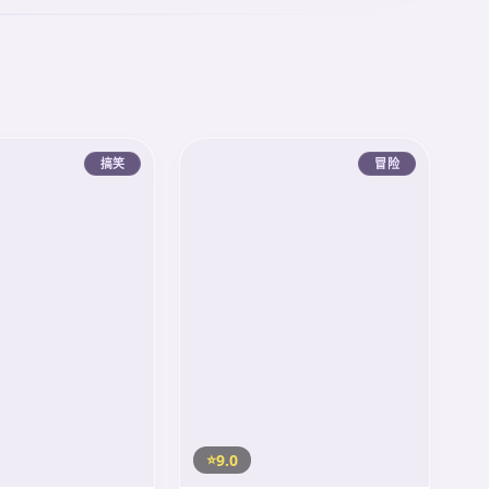
搞笑
冒险
9.0