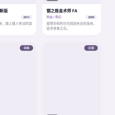
 新版
钢之炼金术师 FA
热血 / 奇幻
2011
2009
亲，踏上猎人考试的冒
爱德华和阿尔为找回失去的身体，
追寻贤者之石。
动画
古装