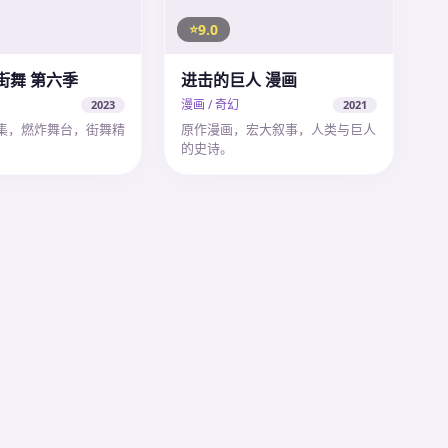
9.0
街舞 第六季
进击的巨人 漫画
漫画 / 奇幻
2023
2021
集，燃炸舞台，街舞精
原作漫画，宏大叙事，人类与巨人
的史诗。