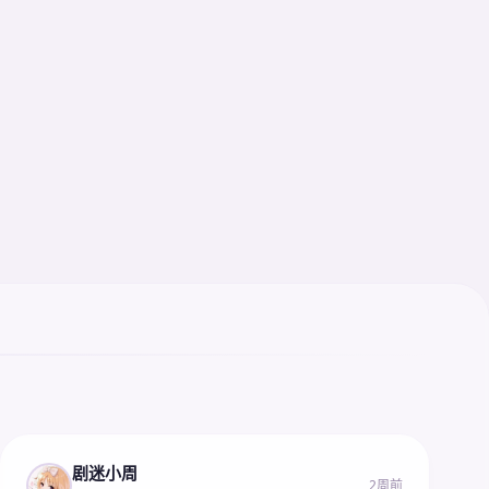
剧迷小周
2周前