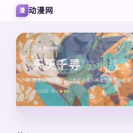
动漫网
漫
🔥 霸权番剧
🎬 经典再映
鬼灭之刃 柱训练篇
千与千寻
宫崎骏不朽名作，少女千寻误入神灵世界，一场关
鬼杀队柱们集结，为最终决战展开地狱训练。炭治
2001
动画 / 奇幻
★ 9.4
2024
热血 / 奇幻
★ 9.2