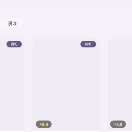
漫改
奇幻
热血
9.3
8.8