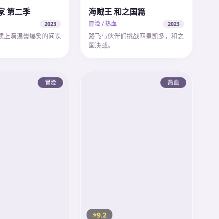
家 第二季
海贼王 和之国篇
冒险 / 热血
2023
2023
续上演温馨爆笑的间谍
路飞与伙伴们挑战四皇凯多，和之
国决战。
冒险
热血
9.2