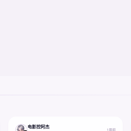
电影控阿杰
1周前