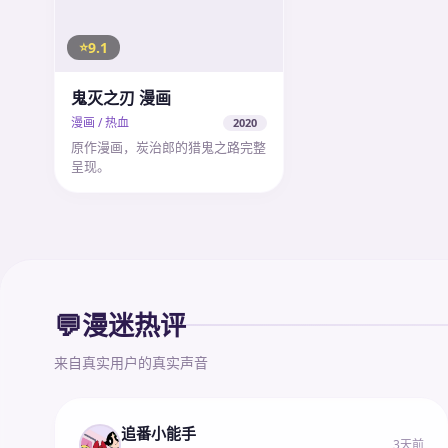
9.1
鬼灭之刃 漫画
漫画 / 热血
2020
原作漫画，炭治郎的猎鬼之路完整
呈现。
💬
漫迷热评
来自真实用户的真实声音
追番小能手
3天前