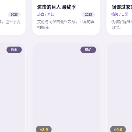
进击的巨人 最终季
间谍过家
热血 / 奇幻
搞笑 / 日常
2023
2023
去，涩谷事变
艾伦与同伴的最终决战，世界的真
伪装家庭继
相揭晓。
日常。
热血
奇幻
8.9
9.0