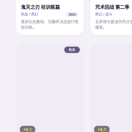
鬼灭之刃 柱训练篇
咒术回战 第二季
热血 / 奇幻
奇幻 / 战斗
2024
鬼杀队柱集结，为最终决战进行地
五条悟与夏油杰的过
狱训练。
爆发。
热血
9.1
8.7