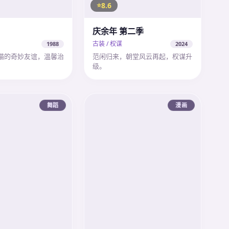
8.6
庆余年 第二季
古装 / 权谋
1988
2024
猫的奇妙友谊，温馨治
范闲归来，朝堂风云再起，权谋升
级。
舞蹈
漫画